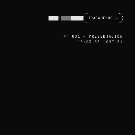
ESP
/
ENG
CLARO
TRABAJEMOS →
N° 001 — PRESENTACIÓN
13:03:56
(GMT-3)