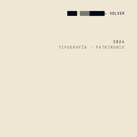
ESP
/
ENG
OSCURO
← VOLVER
2024
TIPOGRAFÍA · PATRIMONIO